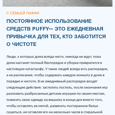
С СЕМЬЕЙ ПАФФИ
ПОСТОЯННОЕ ИСПОЛЬЗОВАНИЕ
СРЕДСТВ PUFFY— ЭТО ЕЖЕДНЕВНАЯ
ПРИВЫЧКА ДЛЯ ТЕХ, КТО ЗАБОТИТСЯ
О ЧИСТОТЕ
Люди, у
которых
дома всегда
чисто
,
никогда
не ждут, пока
дома настанет полный беспорядок и
уборка
превратится в
настоящую
катастроф
у
. У
таких людей
всегда
есть распорядок,
а не расписание, чтобы содержать каждую комнату в доме в
порядке
и чистоте
.
В их ежедневный распорядок входят
следующие действия:
застелить постель
,
после окончания игр
разложить разбросанные детские игрушки по своим местам,
повес
ить
свою одежду на вешалку в конце дня вместо того,
чтобы оставлять ее мятой,
развесить постиранное белье
сушиться
,
не оставляя его на несколько часов в стиральной