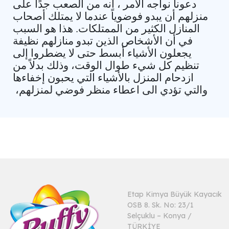
دعونا نواجه الأمر ، انه من الصعب جدًا على
منزلهم أن يبدو فوضوياً عندما لا يمتلك أصحاب
المنازل الكثير من الممتلكات. هذا هو السبب
في أن الأشخاص الذين تبدو منازلهم نظيفة
يجعلون الأشياء أبسط حتى لا يضطروا إلى
تنظيم كل شيء طوال الوقت، وذلك بدلاً من
ازدحام المنزل بالأشياء التي يحبون إخفاءها
والتي تؤدي الى اعطاء منظر فوضي لمنزلهم،
Etap Kimya Büyük Kayacık
OSB 8. Sk. No: 23/1
Selçuklu – Konya /
TÜRKİYE