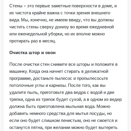
Стены
– это первые
заметны
е
поверхности в доме,
и
их чистота крайне важна с точки зрения внешнего
вида. Мы, конечно, не
имеем ввиду, что вы должны
чистить стены с
верху
донизу
во время ежедневной
или еженедельной уборки, но
их вполне
можно
протирать
раз в месяц.
Очистка штор и окон
После очистки стен снимите все шторы и положите в
машинку.
Когда она начнет стирать в деликатной
программе, достаньте пылесос и пропылесосьте
потолочные углы и карнизы. После того, как
вы
удалите пыль
, приготовьте два ведра с водой и две
тряпки, одна из тряпок будет сухой, а
в одном из ведер
должна быть приготовлена
мыльн
ая
вод
а
. Можно
добавить немного средства для мытья посуды, но
если оно будет слишком пенистым, оно не смоется и
остан
утся пятна,
при желании можно
будет
вытереть