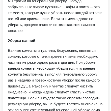
мы тратим на
генеральн
ую
уборк
у
.
Посуда
,
забрызганные жиром кухонные шкафы и плита —
это
те
места, которые нужно убрать после
каждой встречи
гостей или приема пищи
. Если
эти места долго не
убирать, процесс очистки потом окажется намного
сложнее.
Уборка ванной
Ванные комнаты и туалеты,
безусловно
, являются
зонами
, которые с точки зрения гигиены необходимо
чистить
не реже
одного раза в два дня.
При уборке
ванной комнаты необходим убедиться,
что ванная
комната безупречна, выполняя
генеральную
уборку
раз в неделю и
поверхностную
уборку после каждого
приема
душа. Раковину и унитаз следует чистить
ежедневно, и каждый день следует класть чистые
полотенца. Если вы будете таким образом проводить
регулярную уборку, вы не будете тратить много сил на
эту
зону
при еженедельной генеральной уборке
дома.