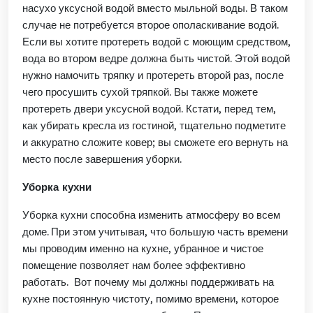
насухо уксусной водой вместо мыльной воды.
В таком
случае
не
по
требуется второ
е ополаскивание водой.
Если вы хотите протереть водой с моющим средством,
вода во втором ведре должна быть чистой. Этой водой
нужно намочить тряпку и протереть второй раз, после
чего
про
сушить сухой тряпкой. Вы также можете
протереть двери уксусной водой. Кстати, перед тем,
как
убирать кресла из
гостиной,
тщательно
подметите
и
аккуратно сложите
ковер
; вы сможете его вернуть на
место после завершения уборки.
Уборка кухни
Уборка кухни
способна изменить атмосферу во всем
доме.
При этом учитывая, что большую часть времени
мы проводим именно на кухне, убранное и чистое
помещение позволяет нам более эффективно
работать.
Вот почему мы должны
поддерживать на
кухне постоянную чистоту, помимо
времени
, которое