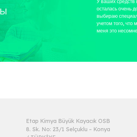
У ваших средств 
осталась очень д
ВЫ
выбираю специал
учетом того, что 
меня это несомн
Etap Kimya Büyük Kayacık OSB
8. Sk. No: 23/1 Selçuklu – Konya