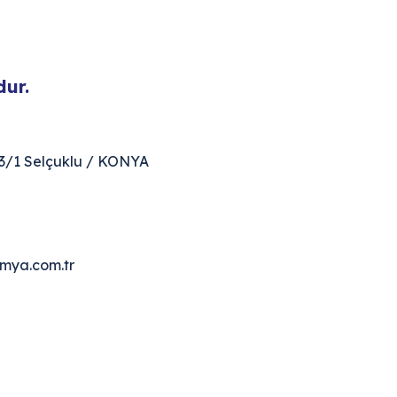
ur.
23/1 Selçuklu / KONYA
mya.com.tr