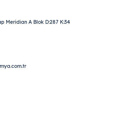
p Meridian A Blok D:287 K:34
mya.com.tr